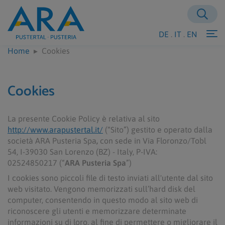
DE
.
IT
.
EN
To
Home
▸
Cookies
Cookies
La presente Cookie Policy è relativa al sito
http://www.arapustertal.it/
(“Sito”) gestito e operato dalla
società ARA Pusteria Spa
,
con sede in Via
Floronzo/Tobl
54
,
I-39030 San Lorenzo (BZ)
- Italy,
P-IVA:
02524850217
(“
ARA Pusteria Spa
”)
I cookies sono piccoli file di testo inviati all'utente dal sito
web visitato. Vengono memorizzati sull’hard disk del
computer, consentendo in questo modo al sito web di
riconoscere gli utenti e memorizzare determinate
informazioni su di loro, al fine di permettere o migliorare il