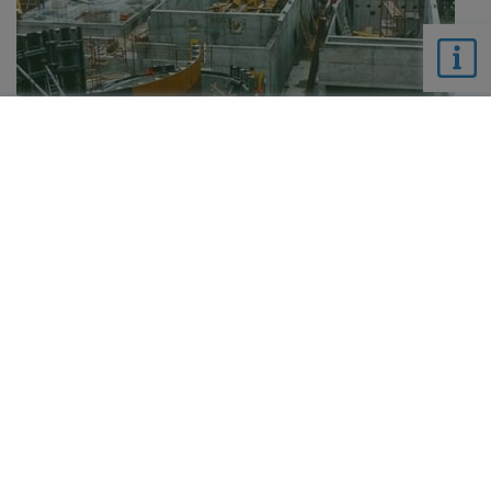
info@arapustertal.it
0474 479601
Scheda dati visitatori