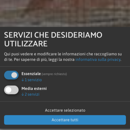
SERVIZI CHE DESIDERIAMO
UTILIZZARE
Qui puoi vedere e modificare le informazioni che raccogliamo su
di te.
Per saperne di più, leggi la nostra
informativa sulla privacy
.
Essenziale
(sempre richiesto)
↓
1
servizio
Media esterni
↓
2
servizi
Home
▸
I nostri impianti
▸
San Candido - Sesto
Accettare selezionato
▸
Cronologia edilizia
Accettare tutti