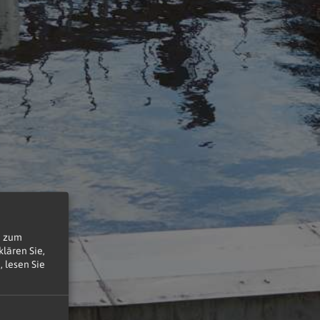
n zum
lären Sie,
 lesen Sie