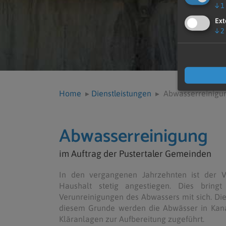
↓
1
Ext
↓
2
Home
▸
Dienstleistungen
▸
Abwasserreinigu
Abwasserreinigung
im Auftrag der Pustertaler Gemeinden
In den vergangenen Jahrzehnten ist der 
Haushalt stetig angestiegen. Dies bring
Verunreinigungen des Abwassers mit sich. Die
diesem Grunde werden die Abwässer in Ka
Kläranlagen zur Aufbereitung zugeführt.