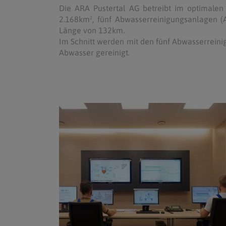
Die ARA Pustertal AG betreibt im optimalen 
2.168km², fünf Abwasserreinigungsanlagen 
Länge von 132km.
Im Schnitt werden mit den fünf Abwasserreini
Abwasser gereinigt.