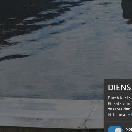
DIENS
Durch Klicks
Einsatz komm
dass Sie den
bitte unsere
No